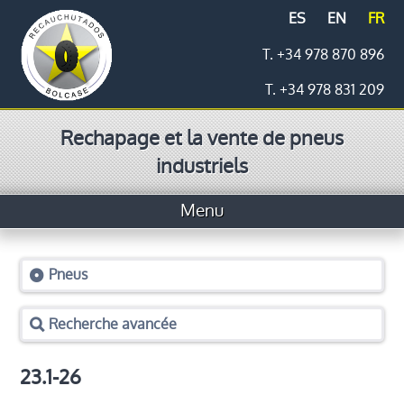
ES
EN
FR
T. +34 978 870 896
T. +34 978 831 209
Rechapage et la vente de pneus
industriels
Menu
Accueil
Pneus
Pneus
Recherche avancée
Prix
Logistique
23.1-26