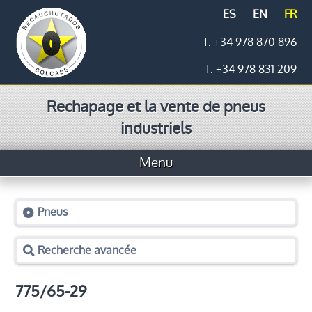
ES
EN
FR
T. +34 978 870 896
T. +34 978 831 209
Rechapage et la vente de pneus
industriels
Menu
Accueil
Pneus
Pneus
Recherche avancée
Prix
Logistique
775/65-29