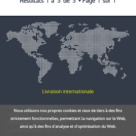
1
3
3
1
1
Résultats
à
de
• Page
sur
Livraison internationale
Commerciale Bolcase S.L.
Nous utilisons nos propres cookies et ceux de tiers à des fins
Téléphone
+34 978 870 896
strictement fonctionnelles, permettant la navigation sur le Web,
Téléphone
+34 978 831 209
ainsi qu'à des fins d'analyse et d'optimisation du Web.
Las Horcas zone industrielle, terrain 34