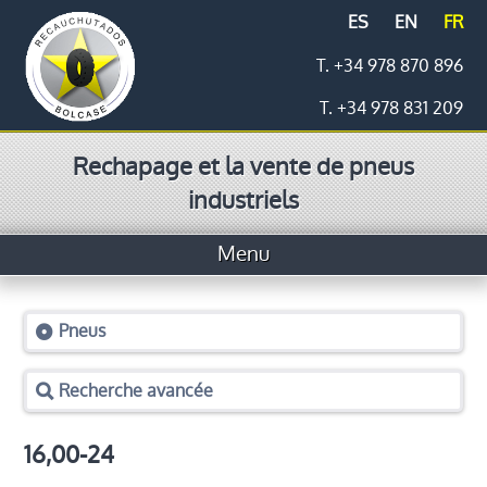
ES
EN
FR
T. +34 978 870 896
T. +34 978 831 209
Rechapage et la vente de pneus
industriels
Menu
Accueil
Pneus
Pneus
Recherche avancée
Prix
Logistique
16,00-24