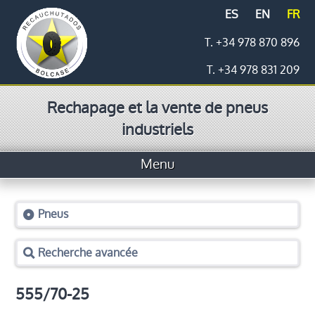
ES
EN
FR
T. +34 978 870 896
T. +34 978 831 209
Rechapage et la vente de pneus
industriels
Menu
Accueil
Pneus
Pneus
Recherche avancée
Prix
Logistique
555/70-25