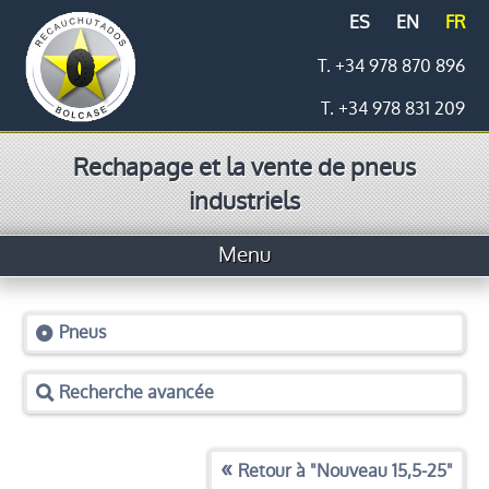
ES
EN
FR
T. +34 978 870 896
T. +34 978 831 209
Rechapage et la vente de pneus
industriels
Menu
Accueil
Pneus
Pneus
Recherche avancée
Prix
Logistique
Retour à "
Nouveau 15,5-25
"