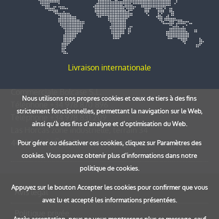
Livraison internationale
Commerciale Bolcase S.L.
Nous utilisons nos propres cookies et ceux de tiers à des fins
Téléphone
+34 978 870 896
strictement fonctionnelles, permettant la navigation sur le Web,
Téléphone
+34 978 831 209
ainsi qu'à des fins d'analyse et d'optimisation du Web.
Las Horcas zone industrielle, terrain 34
44600
ALCAÑIZ
(
Teruel
) -
Espagne
Pour gérer ou désactiver ces cookies, cliquez sur Paramètres des
cookies. Vous pouvez obtenir plus d'informations dans notre
politique de cookies.
Appuyez sur le bouton Accepter les cookies pour confirmer que vous
Avis légal
avez lu et accepté les informations présentées.
Politique privée